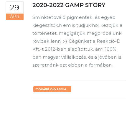
2020-2022 GAMP STORY
29
ÁPR
Sminktetováló pigmentek, és egyéb
kiegészítők.Nem is tudjuk hol kezdjük a
történetet, megígérjük megpróbálunk
rövidek lenni :-) Cégünket a Reakció-D
Kft.-t 2012-ben alapítottuk, ami 100%
ban magyar vállalkozás, és a jövőben is
szeretnénk ezt ebben a formában...
TOVÁBB OLVASOM...