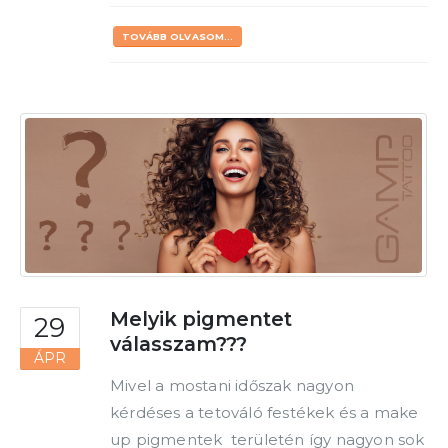
TOVÁBB OLVASOM...
Melyik pigmentet
29
válasszam???
ÁPR
Mivel a mostani időszak nagyon
kérdéses a tetováló festékek és a make
up pigmentek területén így nagyon sok