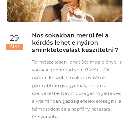
Nos sokakban merül fel a
29
kérdés lehet e nyáron
ÁPR
sminktetoválást készíttetni ?
Természetesen lehet Sőt még előnyei is
vannak gondoltad volna?Miért is?A
nyáron készült sminktetoválások
gyorsabban gyógyulnak, hiszen a
szervezetbe bevitt bőséges folyadék és
a vitaminban gazdag ételek elősegítik a
hámosodást és a napfény hatására
felgyorsul a...