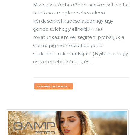
Mivel az utóbbi időben nagyon sok volt a
telefonos megkeresés szakmai
kérdésekkel kapcsolatban így úgy
gondoltuk hogy elindítjuk heti
rovatunka,t amivel segíteni próbáljuk a
Gamp pigmentekkel dolgozó
szakemberek munkáját :-)Nyilván ez egy
összetettebb kérdés, és...
TOVÁBB OLVASOM...