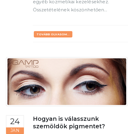
egyéb kozmetikai kezelésekhez.
Összetételének köszönhetően...
TOVÁBB OLVASOM...
Hogyan is válasszunk
24
szemöldök pigmentet?
JAN