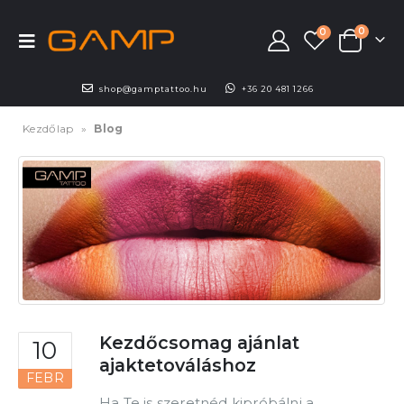
0
0
shop@gamptattoo.hu
+36 20 481 1266
Kezdőlap
»
Blog
Kezdőcsomag ajánlat
10
ajaktetováláshoz
FEBR
Ha Te is szeretnéd kipróbálni a