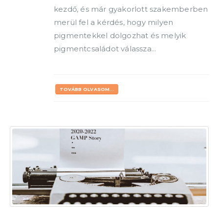
kezdő, és már gyakorlott szakemberben
merül fel a kérdés, hogy milyen
pigmentekkel dolgozhat és melyik
pigmentcsaládot válassza...
TOVÁBB OLVASOM...