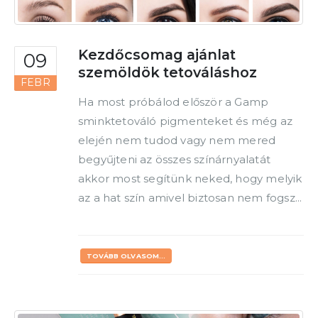
Kezdőcsomag ajánlat
09
szemöldök tetováláshoz
FEBR
Ha most próbálod először a Gamp
sminktetováló pigmenteket és még az
elején nem tudod vagy nem mered
begyűjteni az összes színárnyalatát
akkor most segítünk neked, hogy melyik
az a hat szín amivel biztosan nem fogsz...
TOVÁBB OLVASOM...