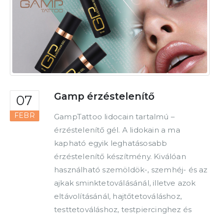
Gamp érzéstelenítő
07
FEBR
GampTattoo lidocain tartalmú –
érzéstelenítő gél. A lidokain a ma
kapható egyik leghatásosabb
érzéstelenítő készítmény. Kiválóan
használható szemöldök-, szemhéj- és az
ajkak sminktetoválásánál, illetve azok
eltávolításánál, hajtőtetováláshoz,
testtetováláshoz, testpiercinghez és