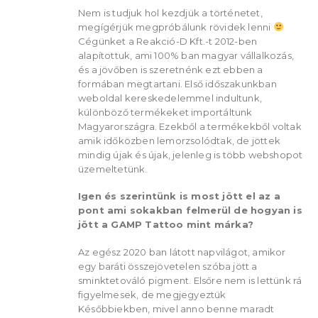
Nem is tudjuk hol kezdjük a történetet,
megígérjük megpróbálunk rövidek lenni
Cégünket a Reakció-D Kft.-t 2012-ben
alapítottuk, ami 100% ban magyar vállalkozás,
és a jövőben is szeretnénk ezt ebben a
formában megtartani. Első időszakunkban
weboldal kereskedelemmel indultunk,
különböző termékeket importáltunk
Magyarországra. Ezekből a termékekből voltak
amik időközben lemorzsolódtak, de jöttek
mindig újak és újak, jelenleg is több webshopot
üzemeltetünk.
Igen és szerintünk is most jött el az a
pont ami sokakban felmerül de hogyan is
jött a GAMP Tattoo mint márka?
Az egész 2020 ban látott napvilágot, amikor
egy baráti összejövetelen szóba jött a
sminktetováló pigment. Elsőre nem is lettünk rá
figyelmesek, de megjegyeztük
Későbbiekben, mivel anno benne maradt