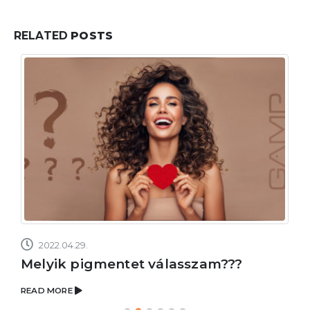
RELATED
POSTS
2022.04.29.
Melyik pigmentet válasszam???
READ MORE
R