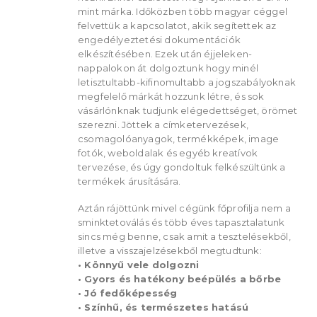
mint márka. Időközben több magyar céggel
felvettük a kapcsolatot, akik segítettek az
engedélyeztetési dokumentációk
elkészítésében. Ezek után éjjeleken-
nappalokon át dolgoztunk hogy minél
letisztultabb-kifinomultabb a jogszabályoknak
megfelelő márkát hozzunk létre, és sok
vásárlónknak tudjunk elégedettséget, örömet
szerezni. Jöttek a címketervezések,
csomagolóanyagok, termékképek, image
fotók, weboldalak és egyéb kreatívok
tervezése, és úgy gondoltuk felkészültünk a
termékek árusítására.
Aztán rájöttünk mivel cégünk főprofilja nem a
sminktetoválás és több éves tapasztalatunk
sincs még benne, csak amit a tesztelésekből,
illetve a visszajelzésekből megtudtunk:
• Könnyű vele dolgozni
• Gyors és hatékony beépülés a bőrbe
• Jó fedőképesség
• Színhű, és természetes hatású