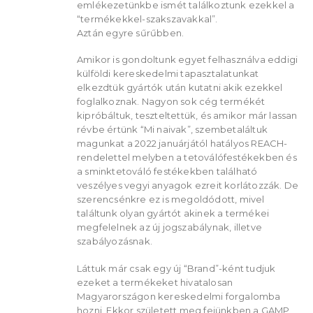
emlékezetünkbe ismét találkoztunk ezekkel a
“termékekkel-szakszavakkal”.
Aztán egyre sűrűbben.
Amikor is gondoltunk egyet felhasználva eddigi
külföldi kereskedelmi tapasztalatunkat
elkezdtük gyártók után kutatni akik ezekkel
foglalkoznak. Nagyon sok cég termékét
kipróbáltuk, teszteltettük, és amikor már lassan
révbe értünk “Mi naivak”, szembetaláltuk
magunkat a 2022 januárjától hatályos REACH-
rendelettel melyben a tetoválófestékekben és
a sminktetováló festékekben található
veszélyes vegyi anyagok ezreit korlátozzák. De
szerencsénkre ez is megoldódott, mivel
találtunk olyan gyártót akinek a termékei
megfelelnek az új jogszabálynak, illetve
szabályozásnak.
Láttuk már csak egy új “Brand”-ként tudjuk
ezeket a termékeket hivatalosan
Magyarországon kereskedelmi forgalomba
hozni. Ekkor született meg fejünkben a GAMP