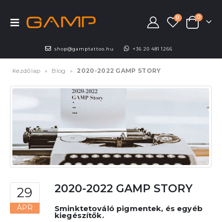
0
0
shop@gamptattoo.hu
+36 20 481 1266
Kezdőlap
»
Blog
»
2020-2022 GAMP STORY
2020-2022 GAMP STORY
29
ÁPR
Sminktetováló pigmentek, és egyéb
kiegészítők.