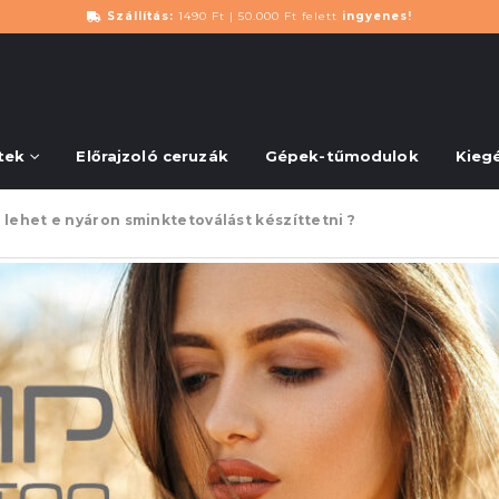
Szállítás:
1490 Ft | 50.000 Ft felett
ingyenes!
tek
Előrajzoló ceruzák
Gépek-tűmodulok
Kieg
 lehet e nyáron sminktetoválást készíttetni ?