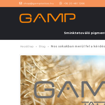
shop@gamptattoo.hu
+36 20 481 1266
Sminktetováló pigmen
Kezdőlap
»
Blog
»
Nos sokakban merül fel a kérdés