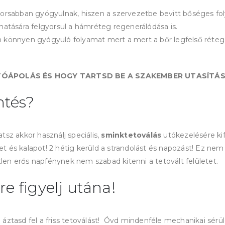
orsabban gyógyulnak, hiszen a szervezetbe bevitt bőséges fo
hatására felgyorsul a hámréteg regenerálódása is.
 könnyen gyógyuló folyamat mert a mert a bőr legfelső rétegé
ÓÁPOLÁS ÉS HOGY TARTSD BE A SZAKEMBER UTASÍTÁSA
ntés?
sz akkor használj speciális,
sminktetoválás
utókezelésére kif
 és kalapot! 2 hétig kerüld a strandolást és napozást! Ez nem
tlen erős napfénynek nem szabad kitenni a tetovált felületet.
 figyelj utána!
áztasd fel a friss tetoválást! Óvd mindenféle mechanikai sérül