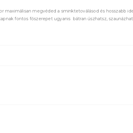
kor maximálisan megvéded a sminktetoválásod és hosszabb ide
kapnak fontos főszerepet ugyanis bátran úszhatsz, szaunázha