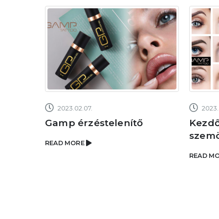
2023.02.07.
2023.
at
Gamp érzéstelenítő
Kezdő
szemö
READ MORE
READ M