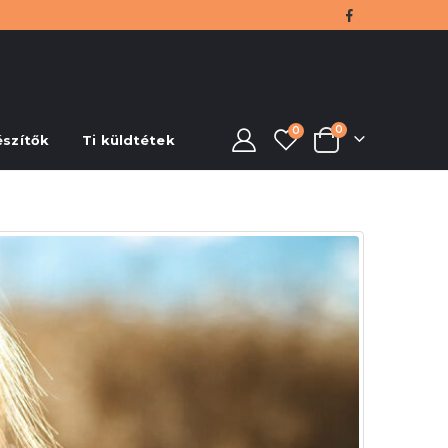
0
0
észítők
Ti küldtétek