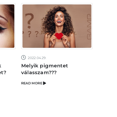
2022.04.29.
2022.04
k
Melyik pigmentet
2020-
et?
válasszam???
READ MOR
READ MORE