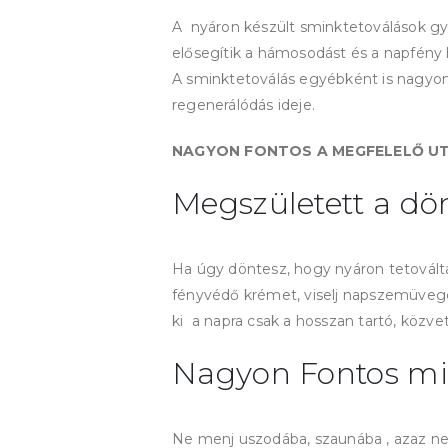
A nyáron készült sminktetoválások gy
elősegítik a hámosodást és a napfény 
A sminktetoválás egyébként is nagyon
regenerálódás ideje.
NAGYON FONTOS A MEGFELELŐ UT
Megszületett a dö
Ha úgy döntesz, hogy nyáron tetováltat
fényvédő krémet, viselj napszemüveget
ki a napra csak a hosszan tartó, közve
Nagyon Fontos mire
Ne menj uszodába, szaunába , azaz ne 