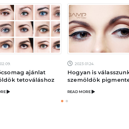
02.09.
2023.01.24.
csomag ajánlat
Hogyan is válasszun
ldök tetováláshoz
szemöldök pigment
ORE
READ MORE