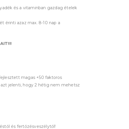
lyadék és a vitaminban gazdag ételek
t érinti azaz max. 8-10 nap a
IT!!!
ejlesztett magas +50 faktoros
 azt jelenti, hogy 2 hétig nem mehetsz
éstől és fertőzésveszélytől!