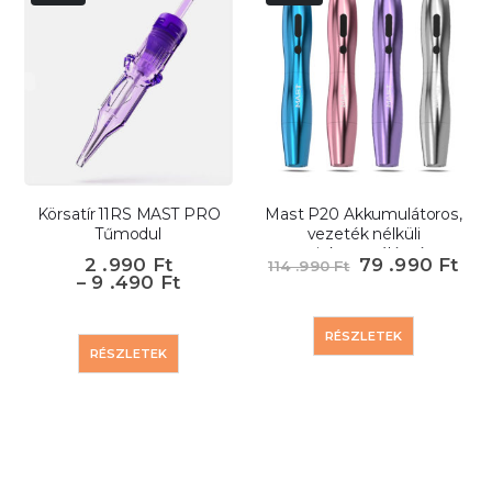
Körsatír 11RS MAST PRO
Mast P20 Akkumulátoros,
Tűmodul
vezeték nélküli
sminktetováló gép
2 .990
Ft
79 .990
Ft
114 .990
Ft
–
9 .490
Ft
RÉSZLETEK
RÉSZLETEK