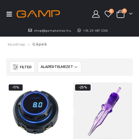
0
0
shop@gamptattoo.hu
+36 20 481 1266
Kezdőlap
»
Gépek
FILTER
-11%
-25%