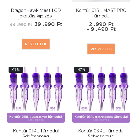
DragonHawk Mast LCD
Kontúr 01RL MAST PRO
digitális kijelzős
Tűmodul
tápegység tetováló
39 .990
Ft
2 .990
Ft
44 .990
Ft
gépekhez
–
9 .490
Ft
RÉSZLETEK
RÉSZLETEK
-17%
-17%
Kontúr 01RL Tűmodul
Kontúr 03RL Tűmodul
5db/csomag
5db/csomag