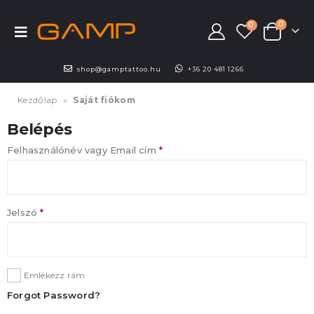
0
0
shop@gamptattoo.hu
+36 20 481 1266
Kezdőlap
»
Saját fiókom
Belépés
Felhasználónév vagy Email cím
*
Jelszó
*
Emlékezz rám
Forgot Password?