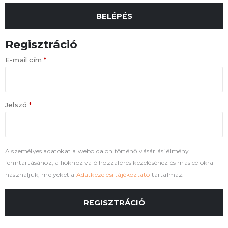
BELÉPÉS
Regisztráció
E-mail cím
*
Jelszó
*
A személyes adatokat a weboldalon történő vásárlási élmény
fenntartásához, a fiókhoz való hozzáférés kezeléséhez és más célokra
használjuk, melyeket a
Adatkezelési tájékoztató
tartalmaz.
REGISZTRÁCIÓ