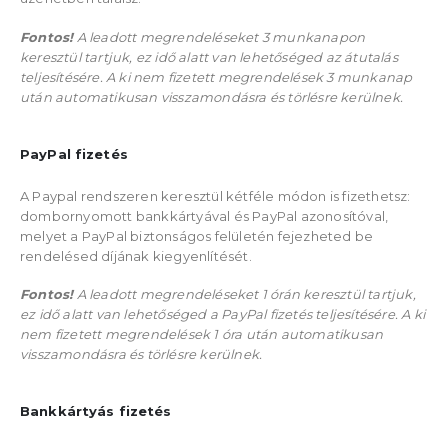
Fontos!
A leadott megrendeléseket 3 munkanapon
keresztül tartjuk, ez idő alatt van lehetőséged az átutalás
teljesítésére. A ki nem fizetett megrendelések 3 munkanap
után automatikusan visszamondásra és törlésre kerülnek.
PayPal fizetés
A Paypal rendszeren keresztül kétféle módon is fizethetsz:
dombornyomott bankkártyával és PayPal azonosítóval,
melyet a PayPal biztonságos felületén fejezheted be
rendelésed díjának kiegyenlítését.
Fontos!
A leadott megrendeléseket 1 órán keresztül tartjuk,
ez idő alatt van lehetőséged a PayPal fizetés teljesítésére. A ki
nem fizetett megrendelések 1 óra után automatikusan
visszamondásra és törlésre kerülnek.
Bankkártyás fizetés