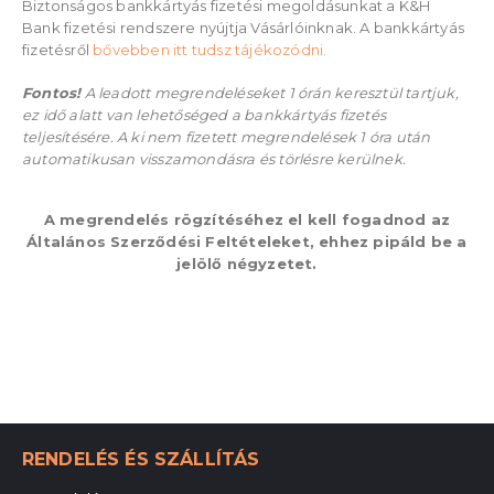
Biztonságos bankkártyás fizetési megoldásunkat a K&H
Bank fizetési rendszere nyújtja Vásárlóinknak. A bankkártyás
fizetésről
bővebben itt tudsz tájékozódni.
Fontos!
A leadott megrendeléseket 1 órán keresztül tartjuk,
ez idő alatt van lehetőséged a bankkártyás fizetés
teljesítésére. A ki nem fizetett megrendelések 1 óra után
automatikusan visszamondásra és törlésre kerülnek.
A megrendelés rögzítéséhez el kell fogadnod az
Általános Szerződési Feltételeket, ehhez pipáld be a
jelölő négyzetet.
RENDELÉS ÉS SZÁLLÍTÁS