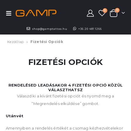
0
0
shop@gamptattoo.hu
+36 20 481 1266
Kezdőlap
»
Fizetési Opciók
FIZETÉSI OPCIÓK
RENDELÉSED LEADÁSAKOR 4 FIZETÉSI OPCIÓ KÖZÜL
VÁLASZTHATSZ
Válaszd ki a kívánt fizetési opciót és nyomd meg a
“Megrendelés elküldése” gombot.
Utánvét
Amennyiben a rendelés értékét a csomag kézhezvételekor