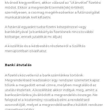
kívánod kiegyenlíteni, akkor válaszd az “Utánvétel” fizetési
módot. Ekkor a megrendelt termék(ek) értékét
személyesen, a csomag megérkezésekor a futárszolgálat
munkatársának kell kifizetni.
A futárnál egyaránt tudsz fizetni készpénzzel vagy
bankkártyával (a bankkártyás fizetésnek nincs további
költsége, ennek jutalékát mi álljuk)
A kiszállítás és a kézbesítés részleteiről a Szállítás
menüpontban olvashatsz.
Banki átutalás
A fizetés közvetlenül a bankszámlánkra történik.
Megrendelésed leadásakor egy rendszer üzenetet kapsz
tőlünk a megadott email címre, melyben megtalálod az
utalás részleteit. A kiszállítást akkor indítjuk meg, amint a
bankszámlánkra jóváíródott a megrendelés összege. Ne
felejtsd el a közlemény rovatba beírni a rendelésed
azonosítóját, melyet a megrendelésedhez küldött rendszer
üzenetben találsz.