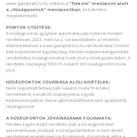
www.gamptattoo.hu oldalon a
“fiókom” menüpont alatt
a „Hűségpontok” menüpontban,
és bármikor
megtekinthető.
PONTOK GYŰJTÉSE:
A Hűségpontok gyűjtése automatikusan történik minden
rendeléssel, 2023. március 2.-val kezdődően, a rendelés
ellenértékének a www.gamptattoo.hu rendszerébe történő
bekönyvelésével egyidejűleg. Minden teljesen kiegyenlített
rendeléskor Hűségpontokat írunk jóvá a Hűségszámládon. A
rendelés összegéig 1000 Ft-onként 100 Hűségpontot írunk
jóvá.
HŰSÉGPONTOK JÓVÁÍRÁSA ALÓLI KIVÉTELEK:
Nem regisztrált felhasználó-vásárló. Nulla Ft értékű
termékekre, beváltott utalványokra, egyéb
kedvezményekre, illetve újbóli kiszállításra nem gyűjthetők
Hűségpontok.
A HŰSÉGPONTOK JÓVÁÍRÁSÁNAK FOLYAMATA:
Minden egyes lezárt rendelés után a Hűségpontokat
automatikusan jóváírjuk a Hűségszámládon. A nem átvett
rendelések esetén nem jár hűségpont. A pontokat abba a