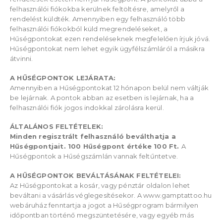
felhasználói fiókokba kerülnek feltöltésre, amelyről a
rendelést küldték. Amennyiben egy felhasználó több
felhasználói fiókokból küld megrendeléseket, a
Hűségpontokat ezen rendeléseknek megfelelően írjuk jóvá.
Hűségpontokat nem lehet egyik ügyfélszámláról a másikra
átvinni.
A HŰSÉGPONTOK LEJÁRATA:
Amennyiben a Hűségpontokat 12 hónapon belül nem váltják
be lejárnak. A pontok abban az esetben is lejárnak, ha a
felhasználói fiók jogos indokkal zárolásra kerül.
ÁLTALÁNOS FELTÉTELEK:
Minden regisztrált felhasználó beválthatja a
Hűségpontjait. 100 Hűségpont értéke 100 Ft.
A
Hűségpontok a Hűségszámlán vannak feltűntetve.
A HŰSÉGPONTOK BEVÁLTÁSÁNAK FELTÉTELEI:
Az Hűségpontokat a kosár, vagy pénztár oldalon lehet
beváltani a vásárlás véglegesítésekor. A www.gamptattoo.hu
webáruház fenntartja a jogot a Hűségprogram bármilyen
időpontban történő megszüntetésére, vagy egyéb más