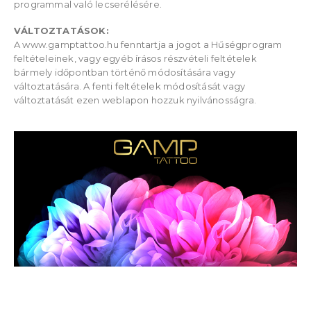
programmal való lecserélésére.
VÁLTOZTATÁSOK:
A www.gamptattoo.hu fenntartja a jogot a Hűségprogram
feltételeinek, vagy egyéb írásos részvételi feltételek
bármely időpontban történő módosítására vagy
változtatására. A fenti feltételek módosítását vagy
változtatását ezen weblapon hozzuk nyilvánosságra.