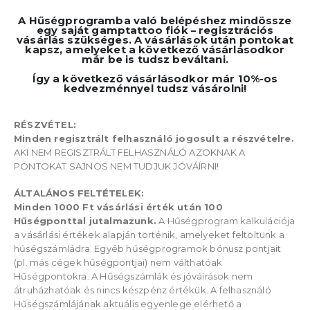
A Hűségprogramba való belépéshez mindössze
egy saját gamptattoo fiók – regisztrációs
vásárlás szükséges.
A vásárlások után pontokat
kapsz, amelyeket a következő vásárlásodkor
már be is tudsz beváltani.
Így a következő vásárlásodkor már 10%-os
kedvezménnyel tudsz vásárolni!
RÉSZVÉTEL:
Minden regisztrált felhasználó jogosult a részvételre.
AKI NEM REGISZTRÁLT FELHASZNÁLÓ AZOKNAK A
PONTOKAT SAJNOS NEM TUDJUK JÓVÁÍRNI!
ÁLTALÁNOS FELTÉTELEK:
Minden 1000 Ft vásárlási érték után 100
Hűségponttal jutalmazunk.
A Hűségprogram kalkulációja
a vásárlási értékek alapján történik, amelyeket feltöltünk a
hűségszámládra. Egyéb hűségprogramok bónusz pontjait
(pl. más cégek hűségpontjai) nem válthatóak
Hűségpontokra. A Hűségszámlák és jóváírások nem
átruházhatóak és nincs készpénz értékük. A felhasználó
Hűségszámlájának aktuális egyenlege elérhető a