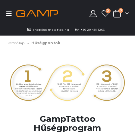
0
0
shop@gamptattoo.hu
+36 20 481 1266
Kezdőlap
»
Hűségpontok
GampTattoo
Hűségprogram