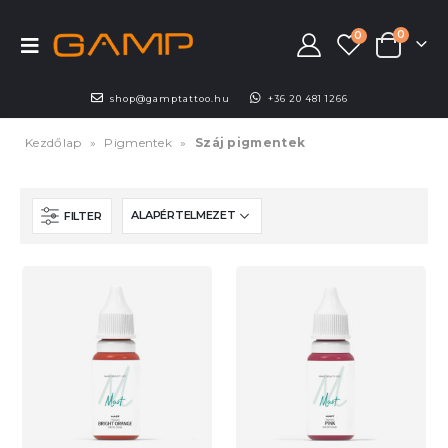
0
0
shop@gamptattoo.hu
+36 20 481 1266
Kezdőlap
»
Pigmentek
»
Száj pigmentek
FILTER