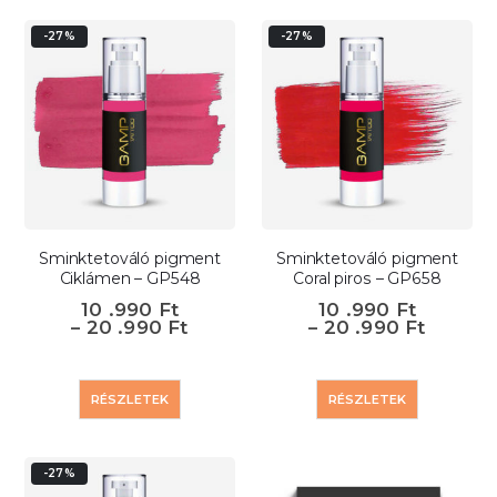
-27%
-27%
Sminktetováló pigment
Sminktetováló pigment
Ciklámen – GP548
Coral piros – GP658
10 .990
Ft
10 .990
Ft
–
20 .990
Ft
–
20 .990
Ft
RÉSZLETEK
RÉSZLETEK
-27%