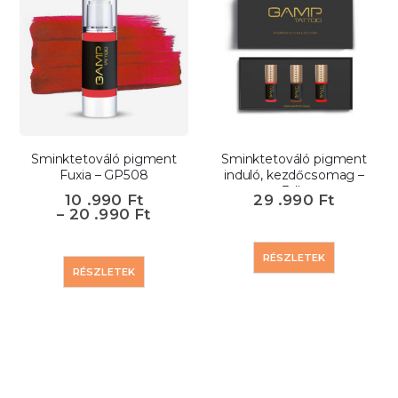
Sminktetováló pigment
Sminktetováló pigment
Fuxia – GP508
induló, kezdőcsomag –
3db
10 .990
Ft
29 .990
Ft
–
20 .990
Ft
RÉSZLETEK
RÉSZLETEK