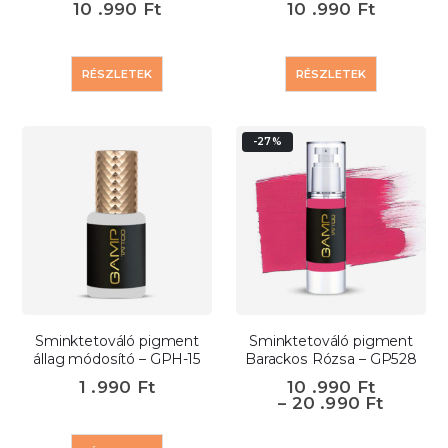
10 .990
Ft
10 .990
Ft
RÉSZLETEK
RÉSZLETEK
-27%
Sminktetováló pigment
Sminktetováló pigment
állag módosító – GPH-15
Barackos Rózsa – GP528
1 .990
Ft
10 .990
Ft
–
20 .990
Ft