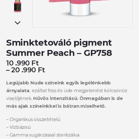
Sminktetováló pigment
Summer Peach – GP758
10 .990
Ft
–
20 .990
Ft
Legújabb Nude színeink egyik legélénkebb
árnyalata
, ezáltal friss és üde megjelenést kölcsönöz
viselőjének.
Hűvös intenzitású. Önmagában is de
más ajak színeinkkel is bátran mixelhető.
– Organikus összetételű
– Vízbázisú
– Gamma sugárzással sterilizálva