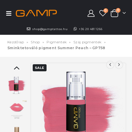
0
0
shop@gamptattoo.hu
+36 20 481 1266
Kezdőlap
»
Shop
»
Pigmentek
»
Száj pigmentek
»
Sminktetováló pigment Summer Peach – GP758
SALE