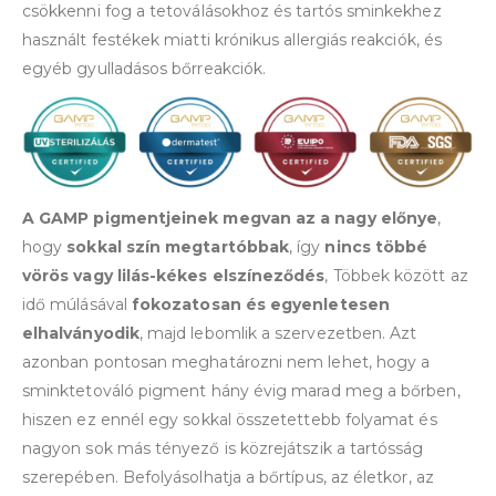
csökkenni fog a tetoválásokhoz és tartós sminkekhez
használt festékek miatti krónikus allergiás reakciók, és
egyéb gyulladásos bőrreakciók.
A GAMP pigmentjeinek megvan az a nagy előnye
,
hogy
sokkal szín megtartóbbak
, így
nincs többé
vörös vagy lilás-kékes elszíneződés
, Többek között az
idő múlásával
fokozatosan és egyenletesen
elhalványodik
, majd lebomlik a szervezetben. Azt
azonban pontosan meghatározni nem lehet, hogy a
sminktetováló pigment hány évig marad meg a bőrben,
hiszen ez ennél egy sokkal összetettebb folyamat és
nagyon sok más tényező is közrejátszik a tartósság
szerepében. Befolyásolhatja a bőrtípus, az életkor, az