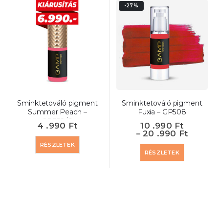
-27%
Sminktetováló pigment
Sminktetováló pigment
Summer Peach –
Fuxia – GP508
GP758/O
4 .990
Ft
10 .990
Ft
–
20 .990
Ft
RÉSZLETEK
RÉSZLETEK