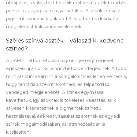
utóápolás, a választott technika valamint az életmód és
persze az anyagcsere folyamatok is. A sminktetováló
pigment azonban legalább 1-3 évig tart és dekoratív
megjelenést kölcsönöz viselőjének.
Széles színválaszték – Válaszd ki kedvenc
színed?
A GAMP Tattoo tetováló pigmentjei segítségével
egészen új arcot kölcsönözhetsz vendégeidnek. A több
mint 30 szín, valamint a korrigáló színek lehetővé teszik,
hogy fantáziád szerint alkothass, és felpezsdítsd
vendéged megjelenését. A színek egymással
keverhetők, így azoknak is tökéletes választás, akik
szívesen kísérleteznek a pigmentek színező
használatával, és kreativitásukat szeretnék az egyedi
színek megálmodásában és létrehozásában is
kiteljesíteni.