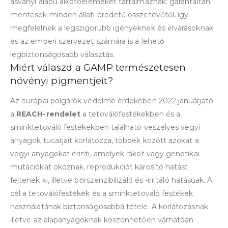
ásványi alapú alkotóelemeket tartalmaznak: garantáltan
mentesek minden állati eredetű összetevőtől, így
megfelelnek a legszigorúbb igényeknek és elvárásoknak
és az emberi szervezet számára is a lehető
legbiztonságosabb választás.
Miért válaszd a GAMP természetesen
növényi pigmentjeit?
Az európai polgárok védelme érdekében 2022 januárjától
a
REACH-rendelet
a tetoválófestékekben és a
sminktetováló festékekben található veszélyes vegyi
anyagok tucatjait korlátozza, többek között azokat a
vegyi anyagokat érinti, amelyek rákot vagy genetikai
mutációkat okoznak, reprodukciót károsító hatást
fejtenek ki, illetve bőrszenzibilizáló és -irritáló hatásúak. A
cél a tetoválófestékek és a sminktetováló festékek
használatának biztonságosabbá tétele. A korlátozásnak
illetve az alapanyagoknak köszönhetően várhatóan