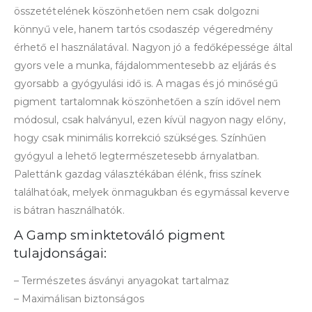
összetételének köszönhetően nem csak dolgozni
könnyű vele, hanem tartós csodaszép végeredmény
érhető el használatával. Nagyon jó a fedőképessége által
gyors vele a munka, fájdalommentesebb az eljárás és
gyorsabb a gyógyulási idő is. A magas és jó minőségű
pigment tartalomnak köszönhetően a szín idővel nem
módosul, csak halványul, ezen kívül nagyon nagy előny,
hogy csak minimális korrekció szükséges. Színhűen
gyógyul a lehető legtermészetesebb árnyalatban.
Palettánk gazdag választékában élénk, friss színek
találhatóak, melyek önmagukban és egymással keverve
is bátran használhatók.
A Gamp sminktetováló pigment
tulajdonságai:
– Természetes ásványi anyagokat tartalmaz
– Maximálisan biztonságos