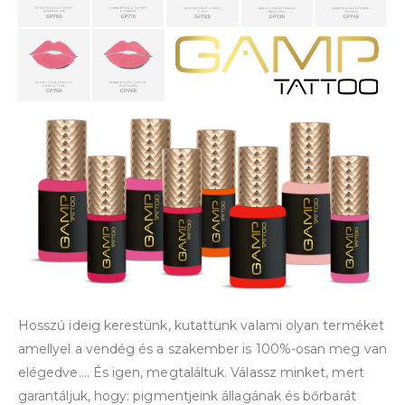
Hosszú ideig kerestünk, kutattunk valami olyan terméket
amellyel a vendég és a szakember is 100%-osan meg van
elégedve…. És igen, megtaláltuk. Válassz minket, mert
garantáljuk, hogy: pigmentjeink állagának és bőrbarát