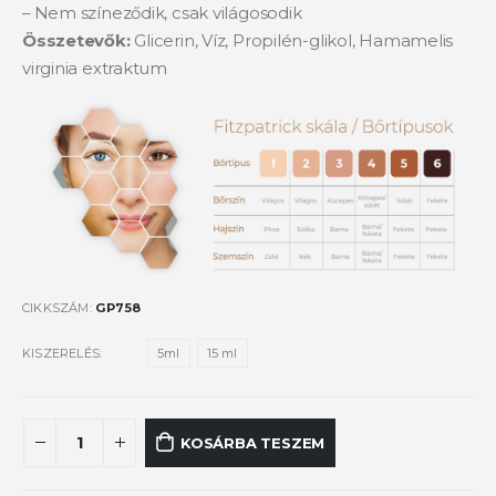
– Nem színeződik, csak világosodik
Összetevők:
Glicerin, Víz, Propilén-glikol, Hamamelis
virginia extraktum
CIKKSZÁM:
GP758
KISZERELÉS
5ml
15 ml
KOSÁRBA TESZEM