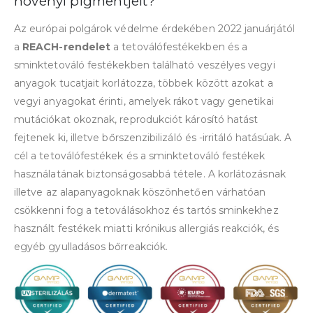
növényi pigmentjeit?
Az európai polgárok védelme érdekében 2022 januárjától
a
REACH-rendelet
a tetoválófestékekben és a
sminktetováló festékekben található veszélyes vegyi
anyagok tucatjait korlátozza, többek között azokat a
vegyi anyagokat érinti, amelyek rákot vagy genetikai
mutációkat okoznak, reprodukciót károsító hatást
fejtenek ki, illetve bőrszenzibilizáló és -irritáló hatásúak. A
cél a tetoválófestékek és a sminktetováló festékek
használatának biztonságosabbá tétele. A korlátozásnak
illetve az alapanyagoknak köszönhetően várhatóan
csökkenni fog a tetoválásokhoz és tartós sminkekhez
használt festékek miatti krónikus allergiás reakciók, és
egyéb gyulladásos bőrreakciók.