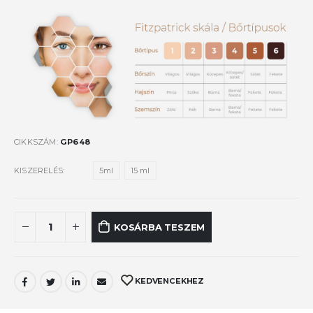
CIKKSZÁM:
GP648
KISZERELÉS
5ml
15 ml
KOSÁRBA TESZEM
KEDVENCEKHEZ