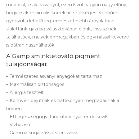
módosul, csak halványul, ezen kívül nagyon nagy előny,
hogy csak minimális korrekció szükséges. Színhűen
gyógyul a lehető legtermészetesebb árnyalatban.
Palettánk gazdag választékában élénk, friss színek
találhatóak, melyek önmagukban és egymással keverve
is bátran használhatók.
A Gamp sminktetováló pigment
tulajdonságai:
– Természetes ásványi anyagokat tartalmaz
– Maximálisan biztonságos
– Allergia tesztelt
– Könnyen bejutnak és hatékonyan megtapadnak a
bőrben
– EU egészségügyi tanúsítvánnyal rendelkezik
– Vízbázisú
– Gamma sugárzással sterilizálva