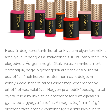
Hosszú ideig kerestünk, kutattunk valami olyan terméket
amellyel a vendég és a szakember is 100%-osan meg van
elégedve…. És igen, megtaláltuk. Válassz minket, mert
garantáljuk, hogy: pigmentjeink állagának és bőrbarát
összetételének köszönhetően nem csak dolgozni
könnyű vele, hanem tartós csodaszép végeredmény
érhető el használatával. Nagyon jó a fedőképessége által
gyors vele a munka, fájdalommentesebb az eljárás és
gyorsabb a gyógyulási idő is. A magas és jó minőségű
pigment tartalomnak köszönhetően a szín idővel nem