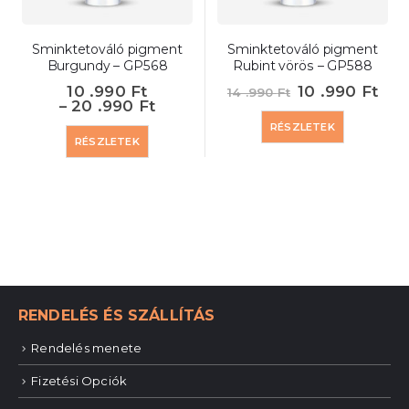
Sminktetováló pigment
Sminktetováló pigment
Burgundy – GP568
Rubint vörös – GP588
10 .990
Ft
10 .990
Ft
14 .990
Ft
–
20 .990
Ft
RÉSZLETEK
RÉSZLETEK
RENDELÉS ÉS SZÁLLÍTÁS
Rendelés menete
Fizetési Opciók