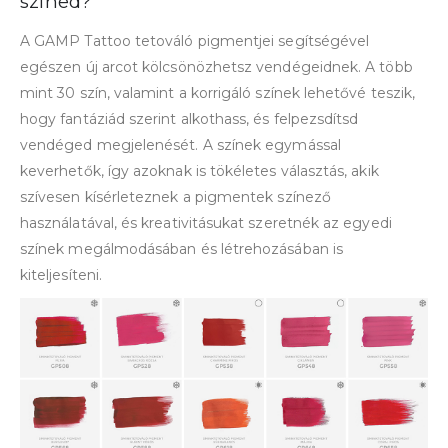
színed?
A GAMP Tattoo tetováló pigmentjei segítségével
egészen új arcot kölcsönözhetsz vendégeidnek. A több
mint 30 szín, valamint a korrigáló színek lehetővé teszik,
hogy fantáziád szerint alkothass, és felpezsdítsd
vendéged megjelenését. A színek egymással
keverhetők, így azoknak is tökéletes választás, akik
szívesen kísérleteznek a pigmentek színező
használatával, és kreativitásukat szeretnék az egyedi
színek megálmodásában és létrehozásában is
kiteljesíteni.