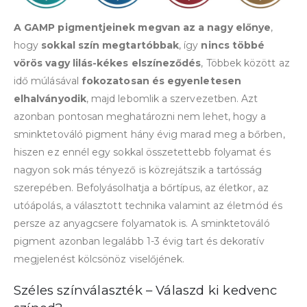
A GAMP pigmentjeinek megvan az a nagy előnye
,
hogy
sokkal szín megtartóbbak
, így
nincs többé
vörös vagy lilás-kékes elszíneződés
, Többek között az
idő múlásával
fokozatosan és egyenletesen
elhalványodik
, majd lebomlik a szervezetben. Azt
azonban pontosan meghatározni nem lehet, hogy a
sminktetováló pigment hány évig marad meg a bőrben,
hiszen ez ennél egy sokkal összetettebb folyamat és
nagyon sok más tényező is közrejátszik a tartósság
szerepében. Befolyásolhatja a bőrtípus, az életkor, az
utóápolás, a választott technika valamint az életmód és
persze az anyagcsere folyamatok is. A sminktetováló
pigment azonban legalább 1-3 évig tart és dekoratív
megjelenést kölcsönöz viselőjének.
Széles színválaszték – Válaszd ki kedvenc