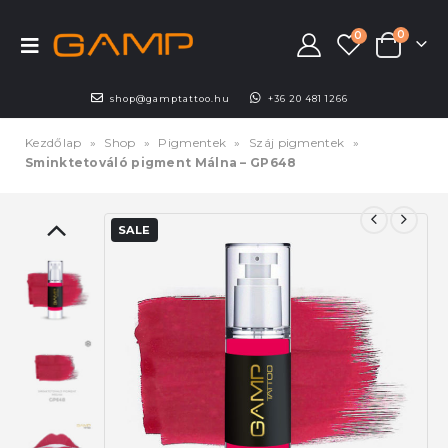
0
0
shop@gamptattoo.hu
+36 20 481 1266
Kezdőlap
»
Shop
»
Pigmentek
»
Száj pigmentek
»
Sminktetováló pigment Málna – GP648
SALE