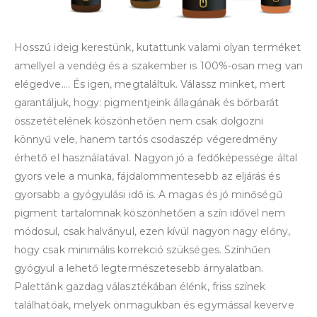
Hosszú ideig kerestünk, kutattunk valami olyan terméket
amellyel a vendég és a szakember is 100%-osan meg van
elégedve…. És igen, megtaláltuk. Válassz minket, mert
garantáljuk, hogy: pigmentjeink állagának és bőrbarát
összetételének köszönhetően nem csak dolgozni
könnyű vele, hanem tartós csodaszép végeredmény
érhető el használatával. Nagyon jó a fedőképessége által
gyors vele a munka, fájdalommentesebb az eljárás és
gyorsabb a gyógyulási idő is. A magas és jó minőségű
pigment tartalomnak köszönhetően a szín idővel nem
módosul, csak halványul, ezen kívül nagyon nagy előny,
hogy csak minimális korrekció szükséges. Színhűen
gyógyul a lehető legtermészetesebb árnyalatban.
Palettánk gazdag választékában élénk, friss színek
találhatóak, melyek önmagukban és egymással keverve