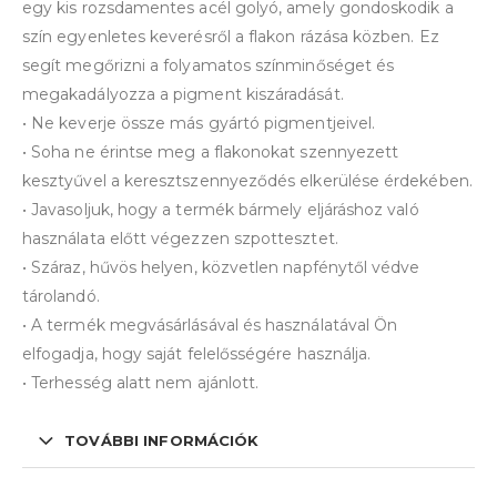
egy kis rozsdamentes acél golyó, amely gondoskodik a
szín egyenletes keverésről a flakon rázása közben. Ez
segít megőrizni a folyamatos színminőséget és
megakadályozza a pigment kiszáradását.
• Ne keverje össze más gyártó pigmentjeivel.
• Soha ne érintse meg a flakonokat szennyezett
kesztyűvel a keresztszennyeződés elkerülése érdekében.
• Javasoljuk, hogy a termék bármely eljáráshoz való
használata előtt végezzen szpottesztet.
• Száraz, hűvös helyen, közvetlen napfénytől védve
tárolandó.
• A termék megvásárlásával és használatával Ön
elfogadja, hogy saját felelősségére használja.
• Terhesség alatt nem ajánlott.
TOVÁBBI INFORMÁCIÓK