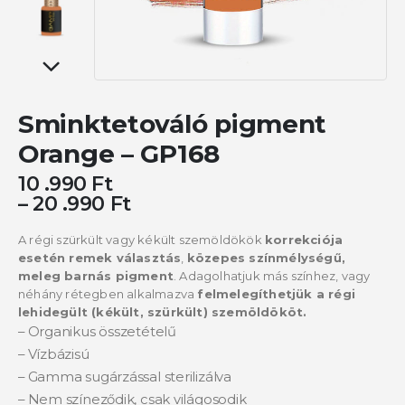
Sminktetováló pigment
Orange – GP168
10 .990
Ft
–
20 .990
Ft
A régi szürkült vagy kékült szemöldökök
korrekciója
esetén remek választás
,
közepes színmélységű,
meleg barnás pigment
. Adagolhatjuk más színhez, vagy
néhány rétegben alkalmazva
felmelegíthetjük a régi
lehidegült (kékült, szürkült) szemöldököt.
– Organikus összetételű
– Vízbázisú
– Gamma sugárzással sterilizálva
– Nem színeződik, csak világosodik