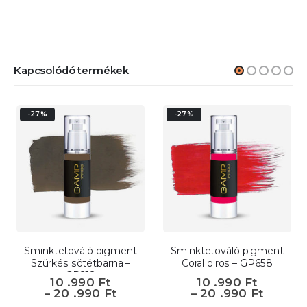
Kapcsolódó termékek
-27%
-27%
Sminktetováló pigment
Sminktetováló pigment
Szürkés sötétbarna –
Coral piros – GP658
GP218
10 .990
Ft
10 .990
Ft
–
20 .990
Ft
–
20 .990
Ft