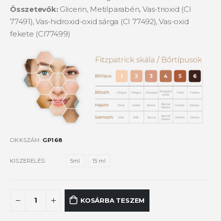
Összetevők:
Glicerin, Metilparabén, Vas-trioxid (CI
77491), Vas-hidroxid-oxid sárga (CI 77492), Vas-oxid
fekete (Cl77499)
CIKKSZÁM:
GP168
KISZERELÉS
5ml
15 ml
KOSÁRBA TESZEM