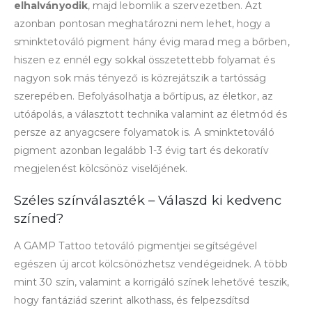
elhalványodik
, majd lebomlik a szervezetben. Azt
azonban pontosan meghatározni nem lehet, hogy a
sminktetováló pigment hány évig marad meg a bőrben,
hiszen ez ennél egy sokkal összetettebb folyamat és
nagyon sok más tényező is közrejátszik a tartósság
szerepében. Befolyásolhatja a bőrtípus, az életkor, az
utóápolás, a választott technika valamint az életmód és
persze az anyagcsere folyamatok is. A sminktetováló
pigment azonban legalább 1-3 évig tart és dekoratív
megjelenést kölcsönöz viselőjének.
Széles színválaszték – Válaszd ki kedvenc
színed?
A GAMP Tattoo tetováló pigmentjei segítségével
egészen új arcot kölcsönözhetsz vendégeidnek. A több
mint 30 szín, valamint a korrigáló színek lehetővé teszik,
hogy fantáziád szerint alkothass, és felpezsdítsd