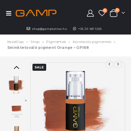
0
0
shop@gamptattoo.hu
+36 20 481 1266
Kezdőlap
»
Shop
»
Pigmentek
»
Korrekciós pigmentek
»
Sminktetováló pigment Orange – GP168
SALE