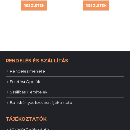
RÉSZLETEK
RÉSZLETEK
RENDELÉS ÉS SZÁLLÍTÁS
Rendelés menete
Fizetési Opciók
Szállítási Feltételek
Bankkártyás fizetési tájékoztató
TÁJÉKOZTATÓK
Vásárlói Tájékoztató