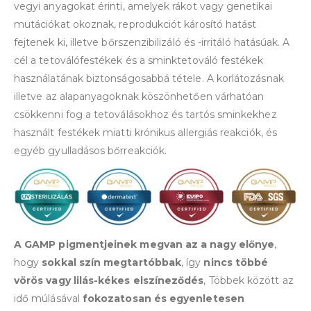
vegyi anyagokat érinti, amelyek rákot vagy genetikai
mutációkat okoznak, reprodukciót károsító hatást
fejtenek ki, illetve bőrszenzibilizáló és -irritáló hatásúak. A
cél a tetoválófestékek és a sminktetováló festékek
használatának biztonságosabbá tétele. A korlátozásnak
illetve az alapanyagoknak köszönhetően várhatóan
csökkenni fog a tetoválásokhoz és tartós sminkekhez
használt festékek miatti krónikus allergiás reakciók, és
egyéb gyulladásos bőrreakciók.
A GAMP pigmentjeinek megvan az a nagy előnye
,
hogy
sokkal szín megtartóbbak
, így
nincs többé
vörös vagy lilás-kékes elszíneződés
, Többek között az
idő múlásával
fokozatosan és egyenletesen