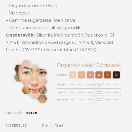
– Organikus összetételű
– Vízbázisú
– Gamma sugárzással sterilizálva
– Nem színeződik, csak világosodik
Összetevők:
Glicerin, Metilparabén, Vas-trioxid (CI
77491), Vas-hidroxid-oxid sárga (CI 77492), Vas-oxid
fekete (Cl77499), Pigment blue (CI 69825)
CIKKSZÁM:
GP128
KISZERELÉS
5ml
15 ml