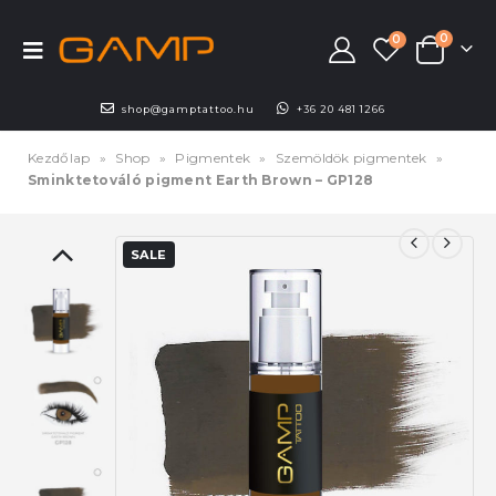
0
0
shop@gamptattoo.hu
+36 20 481 1266
Kezdőlap
»
Shop
»
Pigmentek
»
Szemöldök pigmentek
»
Sminktetováló pigment Earth Brown – GP128
SALE