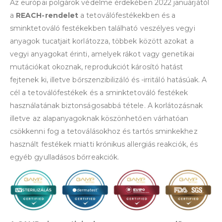
Az európai polgárok védelme érdekében 2022 januárjától
a
REACH-rendelet
a tetoválófestékekben és a
sminktetováló festékekben található veszélyes vegyi
anyagok tucatjait korlátozza, többek között azokat a
vegyi anyagokat érinti, amelyek rákot vagy genetikai
mutációkat okoznak, reprodukciót károsító hatást
fejtenek ki, illetve bőrszenzibilizáló és -irritáló hatásúak. A
cél a tetoválófestékek és a sminktetováló festékek
használatának biztonságosabbá tétele. A korlátozásnak
illetve az alapanyagoknak köszönhetően várhatóan
csökkenni fog a tetoválásokhoz és tartós sminkekhez
használt festékek miatti krónikus allergiás reakciók, és
egyéb gyulladásos bőrreakciók.