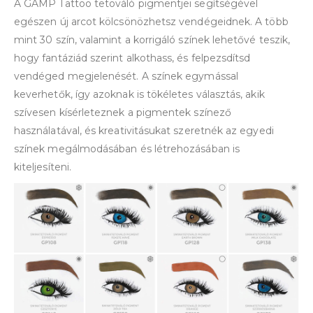
A GAMP Tattoo tetováló pigmentjei segítségével
egészen új arcot kölcsönözhetsz vendégeidnek. A több
mint 30 szín, valamint a korrigáló színek lehetővé teszik,
hogy fantáziád szerint alkothass, és felpezsdítsd
vendéged megjelenését. A színek egymással
keverhetők, így azoknak is tökéletes választás, akik
szívesen kísérleteznek a pigmentek színező
használatával, és kreativitásukat szeretnék az egyedi
színek megálmodásában és létrehozásában is
kiteljesíteni.