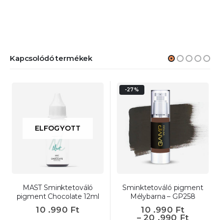
Kapcsolódó termékek
-27%
ELFOGYOTT
MAST Sminktetováló
Sminktetováló pigment
pigment Chocolate 12ml
Mélybarna – GP258
10 .990
Ft
10 .990
Ft
–
20 .990
Ft