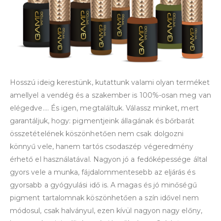
Hosszú ideig kerestünk, kutattunk valami olyan terméket
amellyel a vendég és a szakember is 100%-osan meg van
elégedve…. És igen, megtaláltuk. Válassz minket, mert
garantáljuk, hogy: pigmentjeink állagának és bőrbarát
összetételének köszönhetően nem csak dolgozni
könnyű vele, hanem tartós csodaszép végeredmény
érhető el használatával. Nagyon jó a fedőképessége által
gyors vele a munka, fájdalommentesebb az eljárás és
gyorsabb a gyógyulási idő is. A magas és jó minőségű
pigment tartalomnak köszönhetően a szín idővel nem
módosul, csak halványul, ezen kívül nagyon nagy előny,