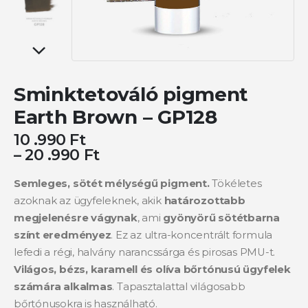
Sminktetováló pigment
Earth Brown – GP128
10 .990
Ft
–
20 .990
Ft
Semleges, sötét mélységű pigment.
Tökéletes
azoknak az ügyfeleknek, akik
határozottabb
megjelenésre vágynak
, ami
gyönyörű sötétbarna
színt eredményez
. Ez az ultra-koncentrált formula
lefedi a régi, halvány narancssárga és pirosas PMU-t.
Világos, bézs, karamell és olíva bőrtónusú ügyfelek
számára alkalmas
. Tapasztalattal világosabb
bőrtónusokra is használható.