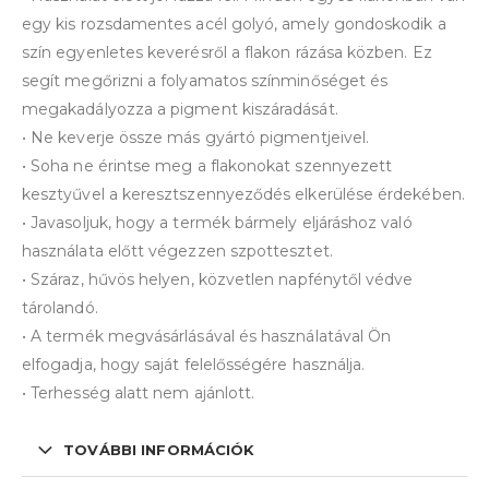
egy kis rozsdamentes acél golyó, amely gondoskodik a
szín egyenletes keverésről a flakon rázása közben. Ez
segít megőrizni a folyamatos színminőséget és
megakadályozza a pigment kiszáradását.
• Ne keverje össze más gyártó pigmentjeivel.
• Soha ne érintse meg a flakonokat szennyezett
kesztyűvel a keresztszennyeződés elkerülése érdekében.
• Javasoljuk, hogy a termék bármely eljáráshoz való
használata előtt végezzen szpottesztet.
• Száraz, hűvös helyen, közvetlen napfénytől védve
tárolandó.
• A termék megvásárlásával és használatával Ön
elfogadja, hogy saját felelősségére használja.
• Terhesség alatt nem ajánlott.
TOVÁBBI INFORMÁCIÓK