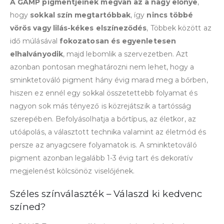
A GAMP pigmentjeinek megvan az a nagy előnye
,
hogy
sokkal szín megtartóbbak
, így
nincs többé
vörös vagy lilás-kékes elszíneződés
, Többek között az
idő múlásával
fokozatosan és egyenletesen
elhalványodik
, majd lebomlik a szervezetben. Azt
azonban pontosan meghatározni nem lehet, hogy a
sminktetováló pigment hány évig marad meg a bőrben,
hiszen ez ennél egy sokkal összetettebb folyamat és
nagyon sok más tényező is közrejátszik a tartósság
szerepében. Befolyásolhatja a bőrtípus, az életkor, az
utóápolás, a választott technika valamint az életmód és
persze az anyagcsere folyamatok is. A sminktetováló
pigment azonban legalább 1-3 évig tart és dekoratív
megjelenést kölcsönöz viselőjének.
Széles színválaszték – Válaszd ki kedvenc
színed?