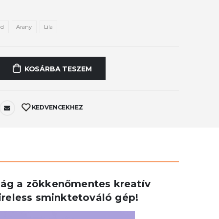
ld
Arany
Lila
KOSÁRBA TESZEM
KEDVENCEKHEZ
óság a zökkenőmentes kreatív
ireless sminktetováló gép!