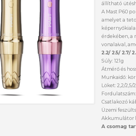
állítható ütés
A Mast P60 po
amelyet a tet
képernyőkiala
érdekében, a 
vonalaival, am
2.2/ 2.5/ 2.7/
Súly: 121g
Átmérő és hos
Munkaidő: kör
Löket: 2,2/2,5/2
Fordulatszám
Csatlakozó ká
Üzemi feszülts
Akkumulátor 
A csomag tart