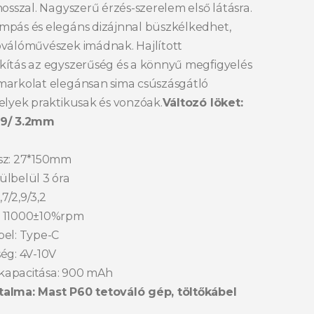
hosszal. Nagyszerű érzés-szerelem első látásra.
mpás és elegáns dizájnnal büszkélkedhet,
oválóművészek imádnak. Hajlított
kítás az egyszerűség és a könnyű megfigyelés
markolat elegánsan sima csúszásgátló
elyek praktikusak és vonzóak.
Változó löket:
 2.9/ 3.2mm
sz: 27*150mm
ülbelül 3 óra
,7/2,9/3,2
: 11000±10%rpm
bel: Type-C
ég: 4V-10V
kapacitása: 900 mAh
alma: Mast P60 tetováló gép, töltőkábel