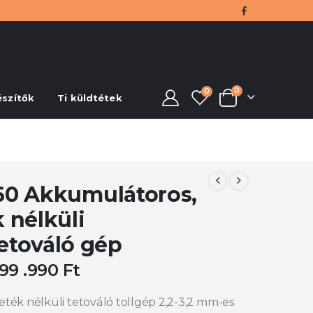
0
0
észítők
Ti küldtétek
60 Akkumulátoros,
 nélküli
etováló gép
99 .990
Ft
ték nélküli tetováló tollgép 2,2-3,2 mm-es