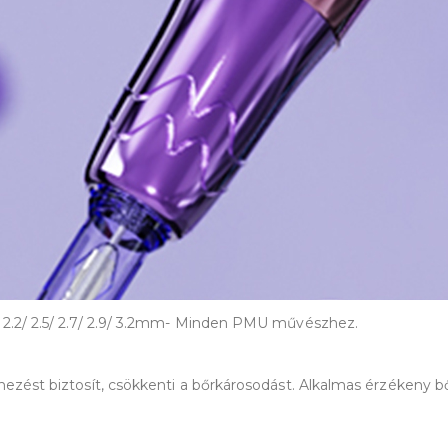
: 2.2/ 2.5/ 2.7/ 2.9/ 3.2mm- Minden PMU művészhez.
nezést biztosít, csökkenti a bőrkárosodást. Alkalmas érzékeny bő