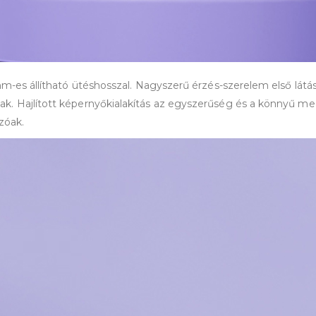
mm-es állítható ütéshosszal. Nagyszerű érzés-szerelem első lát
. Hajlított képernyőkialakítás az egyszerűség és a könnyű me
zóak.