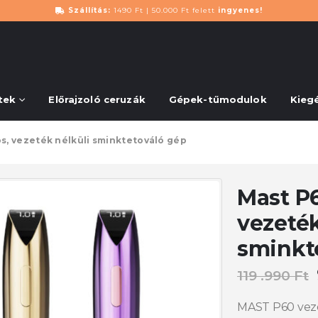
Szállítás:
1490 Ft | 50.000 Ft felett
ingyenes!
tek
Előrajzoló ceruzák
Gépek-tűmodulok
Kieg
, vezeték nélküli sminktetováló gép
Mast P
vezeték
sminkt
119 .990
Ft
MAST P60 veze