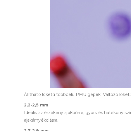
Állítható löketű többcélú PMU gépek. Változó löket
2,2-2,5 mm
Ideális az érzékeny ajakbőrre, gyors és hatékony szí
ajakárnyékolásra.
2,7-2,9 mm