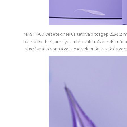
MAST P60 vezeték nélküli tetováló tollgép 2,2-3,2 
büszkélkedhet, amelyet a tetoválóművészek imádnak
csúszásgátló vonalaival, amelyek praktikusak és von