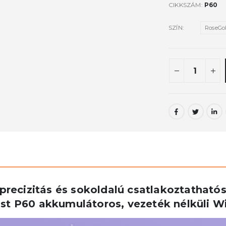
CIKKSZÁM:
P60
SZÍN
RoseGo
 precizitás és sokoldalú csatlakoztathat
ast P60 akkumulátoros, vezeték nélküli W