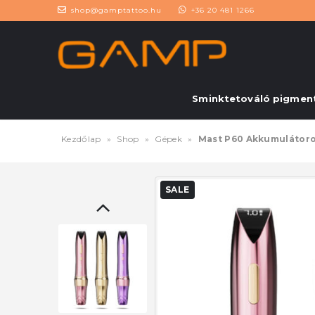
shop@gamptattoo.hu
+36 20 481 1266
Sminktetováló pigmen
Kezdőlap
»
Shop
»
Gépek
»
Mast P60 Akkumulátoros
SALE